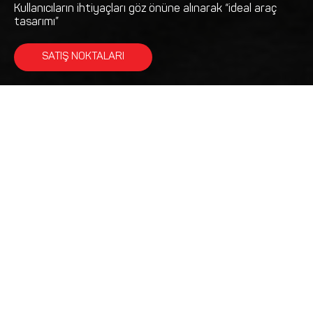
Kullanıcıların ihtiyaçları göz önüne alınarak “ideal araç
tasarımı”
SATIŞ NOKTALARI
Ürün Kataloğu
KATALOĞU İNDİR