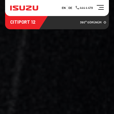
EN
DE
444 4 479
CITIPORT 12
360° GÖRÜNÜM